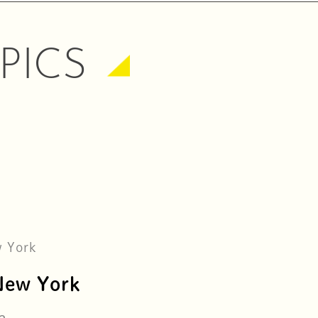
PICS
w York
New York