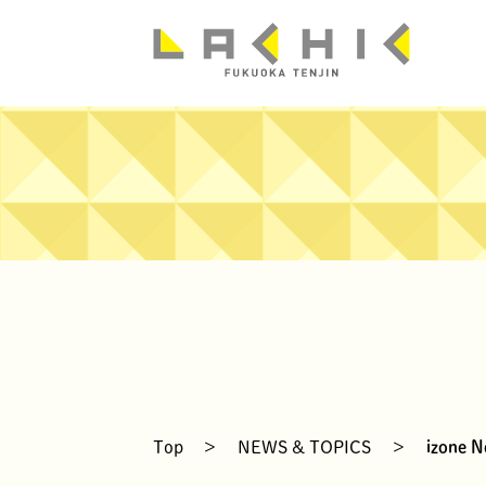
news
Top
>
NEWS & TOPICS
>
izone N