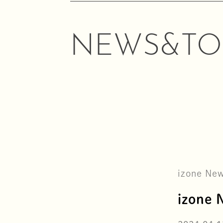
NEWS&TO
izone Ne
izone 