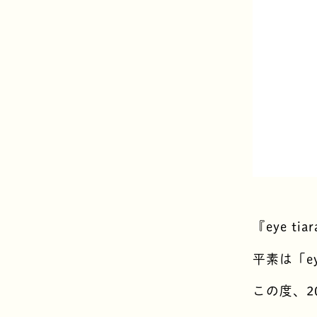
『eye t
平素は「e
この度、20