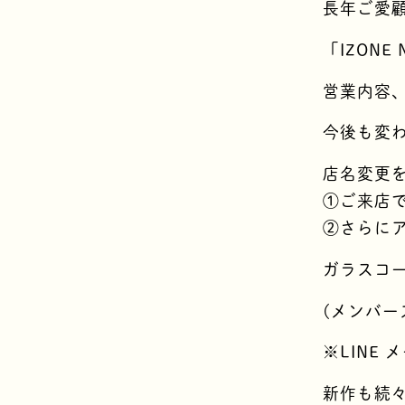
長年ご愛
「IZON
営業内容
今後も変
店名変更を
①ご来店で
②さらに
ガラスコ
(メンバー
※LINE
新作も続