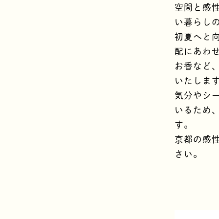
空間と感
い暮らし
初夏へと
配にあわ
お香など
いたしま
気分やシ
いるため
す。
京都の感
さい。