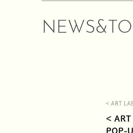
NEWS&TO
< ART L
< AR
POP-U