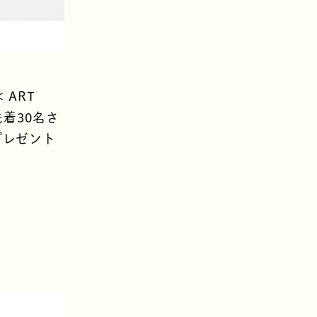
ART
先着30名さ
をプレゼント