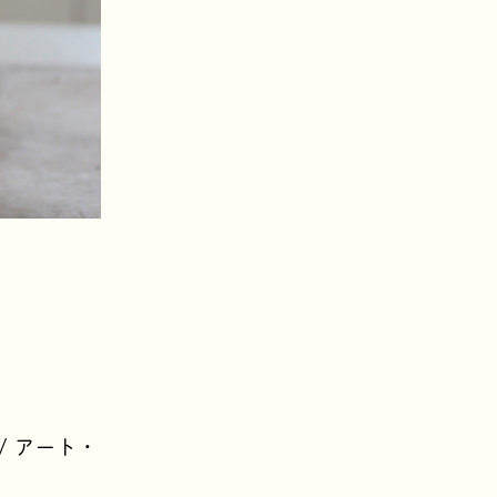
了
/ アート・