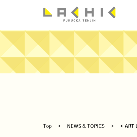
news
Top
>
NEWS & TOPICS
>
< ART